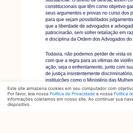
constitucionais que têm como objetivo ga
seus argumentos e provas no curso dos pr
para que sejam possibilitados julgament
que a liberdade de advogados e advoga
patrocinarão, sem sofrer retaliação em ra
e disciplina da Ordem dos Advogados do 
Todavia, não podemos perder de vista os
com que a regra para as vítimas de violên
ação, seja o enfrentamento, junto com s
de justiça insistentemente discriminatório
instituições como o Ministério das Mulhe
Misoginia e fortalecimento do disque 180)
Este site armazena cookies em seu computador com objetivo 
especializadas) e do Conselho Nacional d
Por favor, leia nossa
Política de Privacidade
e nossa
Política 
informações coletamos em nosso site. Ao continuar sua na
julgamento com perspectiva de gênero rati
dispositivo.
da palavra da vítima), entre outros exemp
Que o Direito seja utilizado para mitiga
justas, e que a fala da vítima do jogador 