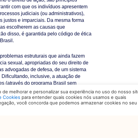
rantir com que os indivíduos apresentem
ocessos judiciais (ou administrativos),
os justos e imparciais. Da mesma forma
das escolherem as causas que
zão disso, é garantida pelo código de ética
Brasil.
 problemas estruturais que ainda fazem
cia sexual, apropriadas do seu direito de
uas advogadas de defesa, de um sistema
. Dificultando, inclusive, a atuação de
res (através do programa Brasil sem
, Ministério Público (que possui ouvidorias
de melhorar e personalizar sua experiência no uso do nosso sit
e Justiça (que expediu o protocolo para
de Cookies
para entender quais cookies nós usamos e quais
vegação, você concorda que podemos armazenar cookies no seu
ficando, dentre outros, o valor probatório
los.
r desigualdades, encontrando soluções
Daniel Alves ressoe até que vire regra!