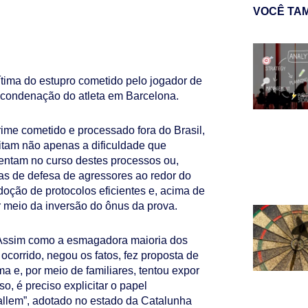
VOCÊ TA
vítima do estupro cometido pelo jogador de
da condenação do atleta em Barcelona.
ime cometido e processado fora do Brasil,
itam não apenas a dificuldade que
rentam no curso destes processos ou,
cas de defesa de agressores ao redor do
oção de protocolos eficientes e, acima de
or meio da inversão do ônus da prova.
. Assim como a esmagadora maioria dos
ocorrido, negou os fatos, fez proposta de
ma e, por meio de familiares, tentou expor
o, é preciso explicitar o papel
llem”, adotado no estado da Catalunha