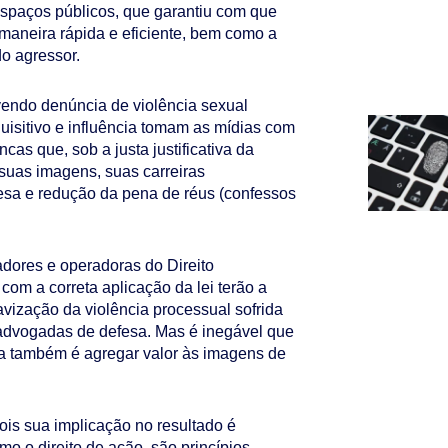
espaços públicos, que garantiu com que
maneira rápida e eficiente, bem como a
do agressor.
vendo denúncia de violência sexual
isitivo e influência tomam as mídias com
as que, sob a justa justificativa da
 suas imagens, suas carreiras
esa e redução da pena de réus (confessos
dores e operadoras do Direito
com a correta aplicação da lei terão a
uavização da violência processual sofrida
 advogadas de defesa. Mas é inegável que
sa também é agregar valor às imagens de
ois sua implicação no resultado é
mo o direito de ação, são princípios