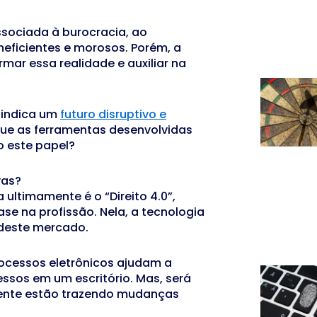
ssociada à burocracia, ao
eficientes e morosos. Porém, a
rmar essa realidade e auxiliar na
 indica um
futuro disruptivo e
ue as ferramentas desenvolvidas
o este papel?
vas?
ltimamente é o “Direito 4.0”,
se na profissão. Nela, a tecnologia
 deste mercado.
processos eletrônicos ajudam a
essos em um escritório. Mas, será
mente estão trazendo mudanças