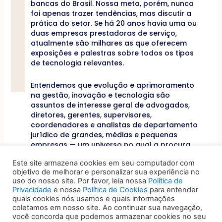
bancas do Brasil. Nossa meta, porém, nunca
foi apenas trazer tendências, mas discutir a
prática do setor. Se há 20 anos havia uma ou
duas empresas prestadoras de serviço,
atualmente são milhares as que oferecem
exposições e palestras sobre todos os tipos
de tecnologia relevantes.
Entendemos que evolução e aprimoramento
na gestão, inovação e tecnologia são
assuntos de interesse geral de advogados,
diretores, gerentes, supervisores,
coordenadores e analistas de departamento
jurídico de grandes, médias e pequenas
empresas — um universo no qual a procura
por tais temas aumentou sensivelmente.
Este site armazena cookies em seu computador com
Tanto que triplicamos as dimensões de
objetivo de melhorar e personalizar sua experiência no
espaços com discussões sobre princípios de
uso do nosso site. Por favor, leia nossa
Política de
gestão para uma parcela do ecossistema
Privacidade
e nossa
Política de Cookies
para entender
jurídico que se está profissionalizando e, em
quais cookies nós usamos e quais informações
2023, poderá participar de todas as salas e
coletamos em nosso site. Ao continuar sua navegação,
usufruir ao máximo das novidades expostas.
você concorda que podemos armazenar cookies no seu