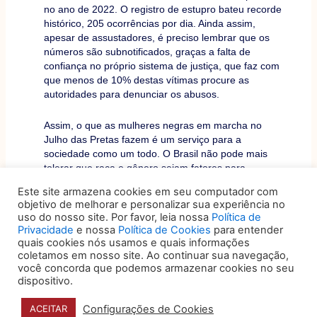
no ano de 2022. O registro de estupro bateu recorde
histórico, 205 ocorrências por dia. Ainda assim,
apesar de assustadores, é preciso lembrar que os
números são subnotificados, graças a falta de
confiança no próprio sistema de justiça, que faz com
que menos de 10% destas vítimas procure as
autoridades para denunciar os abusos.
Assim, o que as mulheres negras em marcha no
Julho das Pretas fazem é um serviço para a
sociedade como um todo. O Brasil não pode mais
tolerar que raça e gênero sejam fatores para
existência e manutenção de violência. É preciso que
Este site armazena cookies em seu computador com
o estado, a sociedade civil, as organizações, se
objetivo de melhorar e personalizar sua experiência no
posicionem e se unam a esta luta por direitos que é
uso do nosso site. Por favor, leia nossa
Política de
histórica. Um estado democrático de direito precisa
Privacidade
e nossa
Política de Cookies
para entender
ser capaz de garantir a vida de sua população.
quais cookies nós usamos e quais informações
coletamos em nosso site. Ao continuar sua navegação,
você concorda que podemos armazenar cookies no seu
Por Tereza. Por Luana. Por Marielle. Por Dandara.
dispositivo.
Por todas nós.
Configurações de Cookies
ACEITAR