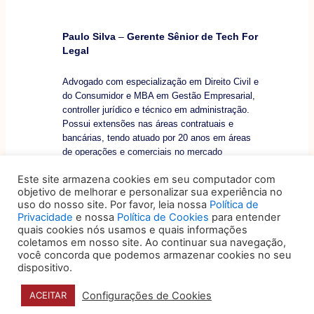
Paulo Silva
–
Gerente Sênior de Tech For
Legal
Advogado com especialização em Direito Civil e
do Consumidor e MBA em Gestão Empresarial,
controller jurídico e técnico em administração.
Possui extensões nas áreas contratuais e
bancárias, tendo atuado por 20 anos em áreas
de operações e comerciais no mercado
financeiro. Atua desde 2013 junto a escritórios e
Este site armazena cookies em seu computador com
departamentos jurídicos nas áreas de
objetivo de melhorar e personalizar sua experiência no
Controladoria Jurídica e Legal Operations, sendo
uso do nosso site. Por favor, leia nossa
Política de
responsável pela estruturação e gestão destas
Privacidade
e nossa
Política de Cookies
para entender
áreas.
quais cookies nós usamos e quais informações
coletamos em nosso site. Ao continuar sua navegação,
Sua experiência profissional abrange bancos,
você concorda que podemos armazenar cookies no seu
financeiras, escritórios de advocacia full service,
dispositivo.
empresas de telecomunicações, transmissão de
energia e e-commerce.
Configurações de Cookies
ACEITAR