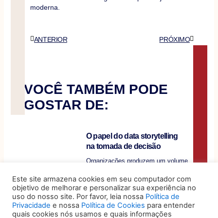
moderna.
Anterior
Próximo
ANTERIOR
PRÓXIMO
VOCÊ TAMBÉM PODE
GOSTAR DE:
O papel do data storytelling
na tomada de decisão
Organizações produzem um volume
expressivo de dados sobre
Este site armazena cookies em seu computador com
desempenho, custos, riscos e
objetivo de melhorar e personalizar sua experiência no
operações, mas a
uso do nosso site. Por favor, leia nossa
Política de
Privacidade
e nossa
Política de Cookies
para entender
quais cookies nós usamos e quais informações
5 sinais de que seu jurídico é