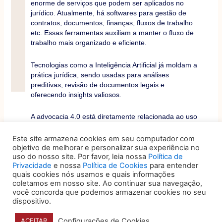
enorme de serviços que podem ser aplicados no
jurídico. Atualmente, há softwares para gestão de
contratos, documentos, finanças, fluxos de trabalho
etc. Essas ferramentas auxiliam a manter o fluxo de
trabalho mais organizado e eficiente.
Tecnologias como a Inteligência Artificial já moldam a
prática jurídica, sendo usadas para análises
preditivas, revisão de documentos legais e
oferecendo insights valiosos.
A advocacia 4.0 está diretamente relacionada ao uso
da tecnologia no setor jurídico. Saiba mais neste
e-
book exclusivo
sobre a progressão da Advocacia 4.0
Este site armazena cookies em seu computador com
para 5.0.
objetivo de melhorar e personalizar sua experiência no
uso do nosso site. Por favor, leia nossa
Política de
Privacidade
e nossa
Política de Cookies
para entender
quais cookies nós usamos e quais informações
Anterior
Próximo
ANTERIOR
PRÓXIMO
coletamos em nosso site. Ao continuar sua navegação,
você concorda que podemos armazenar cookies no seu
dispositivo.
Configurações de Cookies
ACEITAR