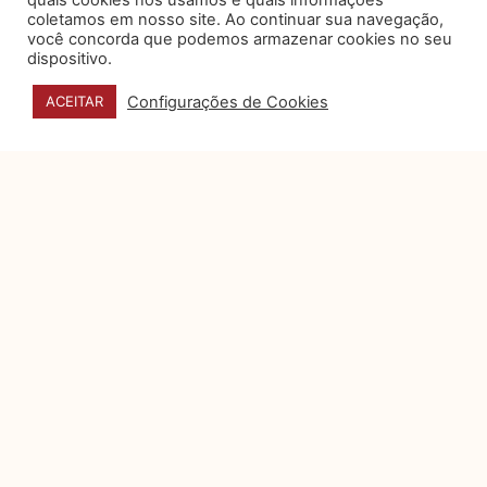
quais cookies nós usamos e quais informações
coletamos em nosso site. Ao continuar sua navegação,
Será que você está cultivando habilidades que
você concorda que podemos armazenar cookies no seu
dispositivo.
enriquecem sua vida pessoal e melhoram suas
interações com outros? Está investindo tempo em
Configurações de Cookies
ACEITAR
aprender a ouvir ativamente, em entender as
emoções alheias e em construir relações mais
significativas? Estas habilidades são fundamentais
não apenas para o sucesso profissional, mas
também para uma vida mais feliz. Neste contexto de
mudança constante impulsionada pela tecnologia, é
importante que mantenhamos o foco em
desenvolver essas habilidades interpessoais, para
garantir que, enquanto o mundo ao nosso redor se
transforma, continuemos a evoluir como indivíduos,
verdadeiramente conectados com a “humanidade”
que nos define.
Estamos enfrentando um momento decisivo na
história da advocacia, um verdadeiro divisor de
águas que desafia cada um de nós – advogados e
não advogados – a repensar nosso papel e nossa
função. A tecnologia está remodelando o jurídico de