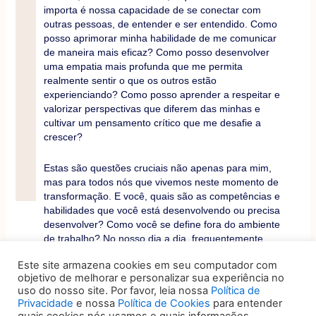
importa é nossa capacidade de se conectar com
outras pessoas, de entender e ser entendido. Como
posso aprimorar minha habilidade de me comunicar
de maneira mais eficaz? Como posso desenvolver
uma empatia mais profunda que me permita
realmente sentir o que os outros estão
experienciando? Como posso aprender a respeitar e
valorizar perspectivas que diferem das minhas e
cultivar um pensamento crítico que me desafie a
crescer?
Estas são questões cruciais não apenas para mim,
mas para todos nós que vivemos neste momento de
transformação. E você, quais são as competências e
habilidades que você está desenvolvendo ou precisa
desenvolver? Como você se define fora do ambiente
de trabalho? No nosso dia a dia, frequentemente
esquecemos de refletir sobre quem somos além das
Este site armazena cookies em seu computador com
nossas profissões e das tarefas que executamos.
objetivo de melhorar e personalizar sua experiência no
Entretanto, é essencial que dediquemos tempo para
uso do nosso site. Por favor, leia nossa
Política de
considerar nossa identidade dentro e fora do
Privacidade
e nossa
Política de Cookies
para entender
escritório.