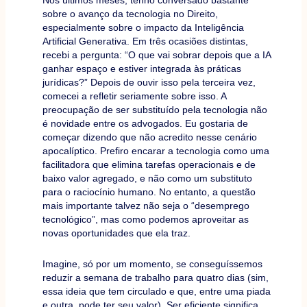
Nos últimos meses, tenho conversado bastante
sobre o avanço da tecnologia no Direito,
especialmente sobre o impacto da Inteligência
Artificial Generativa. Em três ocasiões distintas,
recebi a pergunta: “O que vai sobrar depois que a IA
ganhar espaço e estiver integrada às práticas
jurídicas?” Depois de ouvir isso pela terceira vez,
comecei a refletir seriamente sobre isso. A
preocupação de ser substituído pela tecnologia não
é novidade entre os advogados. Eu gostaria de
começar dizendo que não acredito nesse cenário
apocalíptico. Prefiro encarar a tecnologia como uma
facilitadora que elimina tarefas operacionais e de
baixo valor agregado, e não como um substituto
para o raciocínio humano. No entanto, a questão
mais importante talvez não seja o “desemprego
tecnológico”, mas como podemos aproveitar as
novas oportunidades que ela traz.
Imagine, só por um momento, se conseguíssemos
reduzir a semana de trabalho para quatro dias (sim,
essa ideia que tem circulado e que, entre uma piada
e outra, pode ter seu valor). Ser eficiente significa