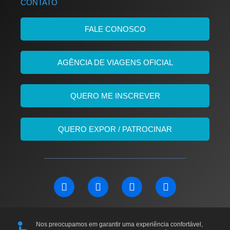
CONTATO
FALE CONOSCO
AGÊNCIA DE VIAGENS OFICIAL
QUERO ME INSCREVER
QUERO EXPOR / PATROCINAR
L
F
I
Y
i
a
n
o
n
c
s
u
k
e
t
t
e
b
a
u
Nos preocupamos em garantir uma experiência confortável,