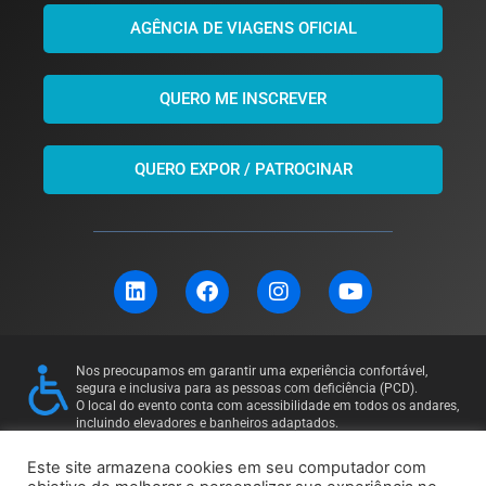
AGÊNCIA DE VIAGENS OFICIAL
QUERO ME INSCREVER
QUERO EXPOR / PATROCINAR
L
F
I
Y
i
a
n
o
n
c
s
u
k
e
t
t
e
b
a
u
Nos preocupamos em garantir uma experiência confortável,
d
o
g
b
segura e inclusiva para as pessoas com deficiência (PCD).
i
o
r
e
O local do evento conta com acessibilidade em todos os andares,
incluindo elevadores e banheiros adaptados.
n
k
a
Para mais informações ou solicitações específicas, entre em
m
contato: 11 97169-5011
Este site armazena cookies em seu computador com