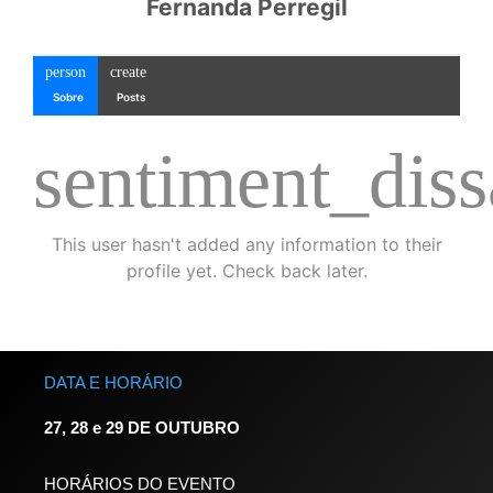
Fernanda Perregil
person
create
Sobre
Posts
sentiment_diss
This user hasn't added any information to their
profile yet. Check back later.
DATA E HORÁRIO
27, 28 e 29 DE OUTUBRO
HORÁRIOS DO EVENTO