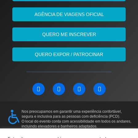
AGÊNCIA DE VIAGENS OFICIAL
QUERO ME INSCREVER
QUERO EXPOR / PATROCINAR
L
F
I
Y
i
a
n
o
n
c
s
u
k
e
t
t
e
b
a
u
Nos preocupamos em garantir uma experiência confortável,
d
o
g
b
segura e inclusiva para as pessoas com deficiência (PCD).
i
o
r
e
O local do evento conta com acessibilidade em todos os andares,
incluindo elevadores e banheiros adaptados.
n
k
a
Para mais informações ou solicitações específicas, entre em
m
contato: 11 97169-5011