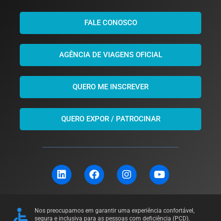
FALE CONOSCO
AGÊNCIA DE VIAGENS OFICIAL
QUERO ME INSCREVER
QUERO EXPOR / PATROCINAR
L
F
I
Y
i
a
n
o
n
c
s
u
k
e
t
t
e
b
a
u
Nos preocupamos em garantir uma experiência confortável,
d
o
g
b
segura e inclusiva para as pessoas com deficiência (PCD).