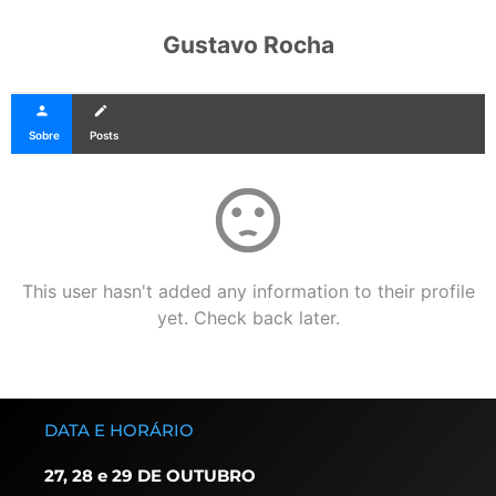
Gustavo Rocha
person
create
Sobre
Posts
sentiment_dissatisfied
This user hasn't added any information to their profile
yet. Check back later.
DATA E HORÁRIO
27, 28 e 29 DE OUTUBRO