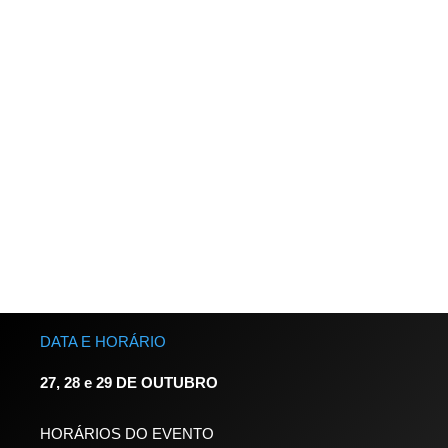
Bio
Formado em Direito e com mestrado em Filosofia pela
UEL, trabalhou por 5 anos como Legal Ops e Contracts
Manager da Amazon no Brasil e em Seattle, sempre
com foco em tecnologia jurídica, processos e
inovação. Eficiência operacional e tecnologia em
departamentos jurídicos são sua especialidade.
DATA E HORÁRIO
27, 28 e 29 DE OUTUBRO
HORÁRIOS DO EVENTO