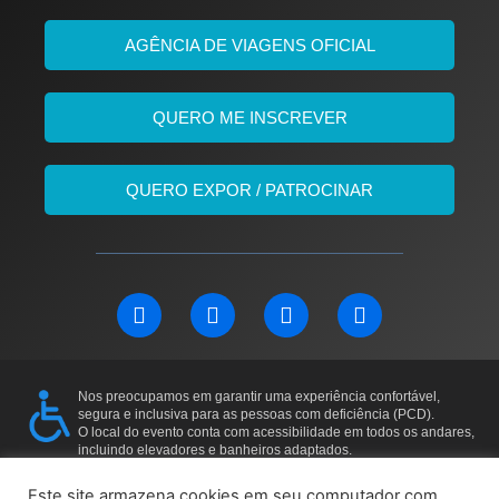
AGÊNCIA DE VIAGENS OFICIAL
QUERO ME INSCREVER
QUERO EXPOR / PATROCINAR
L
F
I
Y
i
a
n
o
n
c
s
u
k
e
t
t
e
b
a
u
Nos preocupamos em garantir uma experiência confortável,
d
o
g
b
segura e inclusiva para as pessoas com deficiência (PCD).
i
o
r
e
O local do evento conta com acessibilidade em todos os andares,
incluindo elevadores e banheiros adaptados.
n
k
a
Para mais informações ou solicitações específicas, entre em
m
contato: 11 97169-5011
Este site armazena cookies em seu computador com