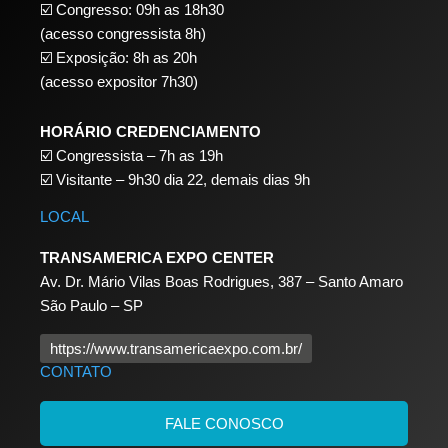
☑️ Congresso: 09h as 18h30
(acesso congressista 8h)
☑️ Exposição: 8h as 20h
(acesso expositor 7h30)
HORÁRIO CREDENCIAMENTO
☑️
Congressista – 7h as 19h
☑️
Visitante – 9h30 dia 22,
demais dias 9h
LOCAL
TRANSAMERICA EXPO CENTER
Av. Dr. Mário Vilas Boas Rodrigues, 387 – Santo Amaro
São Paulo – SP
https://www.transamericaexpo.com.br/
CONTATO
FALE CONOSCO