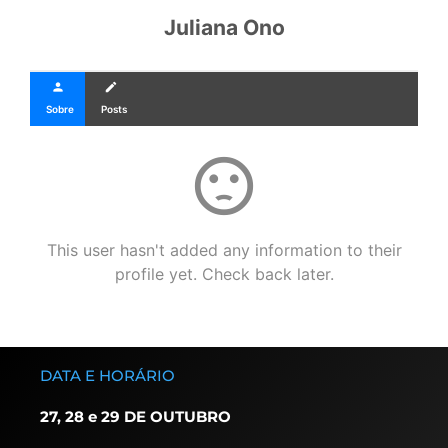
Juliana Ono
person
create
Sobre
Posts
sentiment_dissatisfied
This user hasn't added any information to their
profile yet. Check back later.
DATA E HORÁRIO
27, 28 e 29 DE OUTUBRO