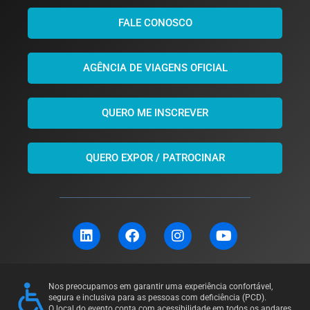
FALE CONOSCO
AGÊNCIA DE VIAGENS OFICIAL
QUERO ME INSCREVER
QUERO EXPOR / PATROCINAR
L
F
I
Y
i
a
n
o
n
c
s
u
k
e
t
t
e
b
a
u
Nos preocupamos em garantir uma experiência confortável,
d
o
g
b
segura e inclusiva para as pessoas com deficiência (PCD).
O local do evento conta com acessibilidade em todos os andares,