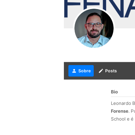
person
Sobre
create
Posts
Bio
Leonardo B
Forense
. P
School e é