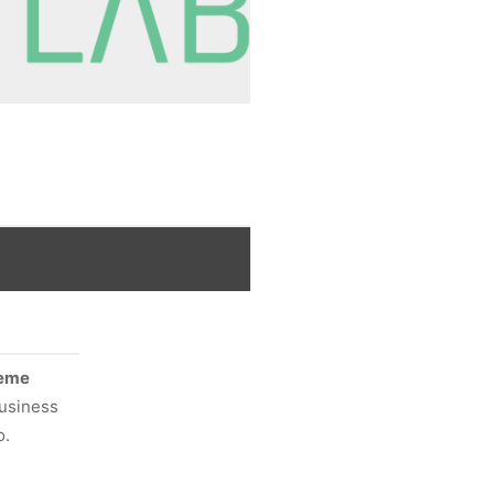
eme
Business
o.