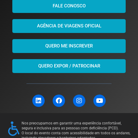
FALE CONOSCO
AGÊNCIA DE VIAGENS OFICIAL
QUERO ME INSCREVER
QUERO EXPOR / PATROCINAR
L
F
I
Y
i
a
n
o
n
c
s
u
k
e
t
t
e
b
a
u
Nos preocupamos em garantir uma experiência confortável,
d
o
g
b
segura e inclusiva para as pessoas com deficiência (PCD).
i
o
r
e
O local do evento conta com acessibilidade em todos os andares,
incluindo elevadores e banheiros adaptados.