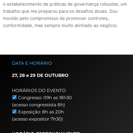
o estabelecimento de práticas de governança robustas, um
trabalho que me preparou para os desafios atuais. Sou
movido pelo compromisso de promover controles,
conformidade, mas sempre muito alinhado ao negócio.
DATA E HORÁRIO
27, 28 e 29 DE OUTUBRO
HORÁRIOS DO EVENTO
Congresso: 09h as 18h30
(acesso congressista 8h)
Exposição: 8h as 20h
(acesso expositor 7h30)