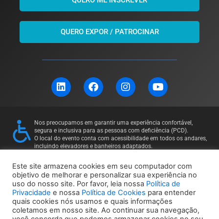
QUERO ME INSCREVER
QUERO EXPOR / PATROCINAR
L
F
I
Y
i
a
n
o
n
c
s
u
k
e
t
t
e
b
a
u
Nos preocupamos em garantir uma experiência confortável,
d
o
g
b
segura e inclusiva para as pessoas com deficiência (PCD).
i
o
r
e
O local do evento conta com acessibilidade em todos os andares,
incluindo elevadores e banheiros adaptados.
n
k
a
Para mais informações ou solicitações específicas, entre em
m
contato: 11 97169-5011
Este site armazena cookies em seu computador com
objetivo de melhorar e personalizar sua experiência no
uso do nosso site. Por favor, leia nossa
Política de
Política de Privacidade
Política de Cookies
Privacidade
e nossa
Política de Cookies
para entender
quais cookies nós usamos e quais informações
coletamos em nosso site. Ao continuar sua navegação,