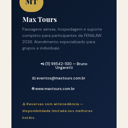
MT
Max Tours
Passagens aéreas, hospedagem e suporte
completo para participantes da FENALAW
2026. Atendimento especializado para
grupos e individuais.
📲 (11) 99542-1130 — Bruno
Ungaretti
📧 eventos@maxtours.com.br
🌐 www.maxtours.com.br
⚠️ Reservas com antecedência —
disponibilidade limitada nos melhores
hotéis.