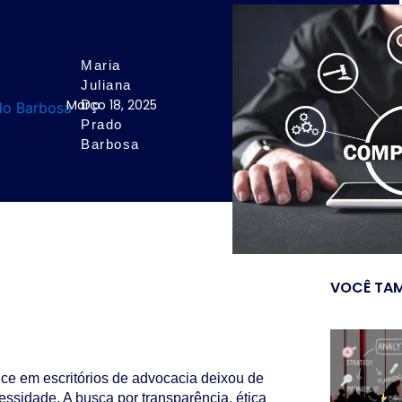
Maria
Juliana
Março 18, 2025
Do
Prado
Barbosa
VOCÊ TAM
ce em escritórios de advocacia deixou de
essidade. A busca por transparência, ética