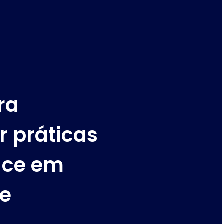
ra
 práticas
nce em
de