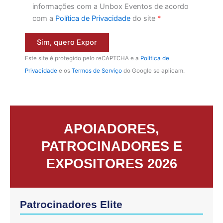
informações com a Unbox Eventos de acordo
com a
Política de Privacidade
do site
*
Este site é protegido pelo reCAPTCHA e a
Política de
Privacidade
e os
Termos de Serviço
do Google se aplicam.
APOIADORES,
PATROCINADORES E
EXPOSITORES 2026
Patrocinadores Elite