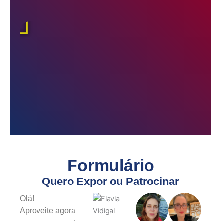
Reproduzir
Re
Formulário
Quero Expor ou Patrocinar
Olá!
Aproveite agora