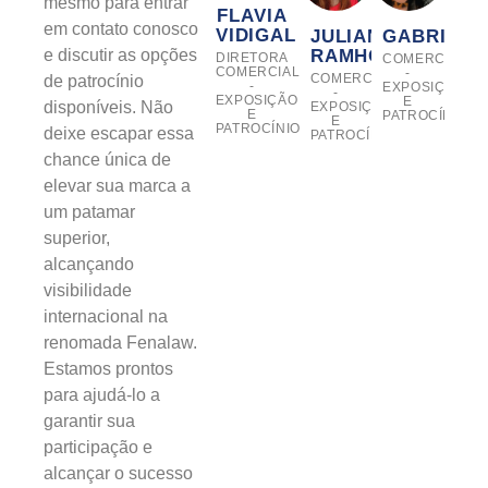
mesmo para entrar
FLAVIA
em contato conosco
VIDIGAL
JULIANA
GABRIELL
RAMHOLD
e discutir as opções
DIRETORA
COMERCIAL
COMERCIAL
-
COMERCIAL
de patrocínio
-
EXPOSIÇÃO
-
EXPOSIÇÃO
E
disponíveis. Não
EXPOSIÇÃO
E
PATROCÍNIO
E
PATROCÍNIO
deixe escapar essa
PATROCÍNIO
chance única de
elevar sua marca a
um patamar
superior,
alcançando
visibilidade
internacional na
renomada Fenalaw.
Estamos prontos
para ajudá-lo a
garantir sua
participação e
alcançar o sucesso