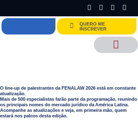
Ir
L
F
I
Y
para
i
a
n
o
o
n
c
s
u
QUERO ME
conteúdo
k
e
t
t
INSCREVER
e
b
a
u
d
o
g
b
i
o
r
e
n
k
a
m
O line-up de palestrantes da FENALAW 2026 está em constante
atualização.
Mais de 500 especialistas farão parte da programação, reunindo
os principais nomes do mercado jurídico da América Latina.
Acompanhe as atualizações e veja, em primeira mão, quem
estará nos palcos desta edição.