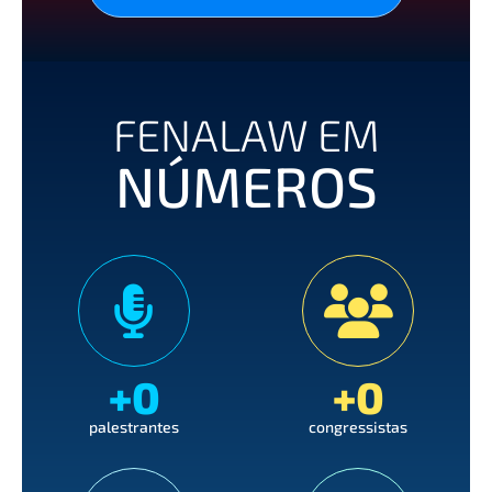
FENALAW EM
NÚMEROS
+
0
+
0
palestrantes
congressistas