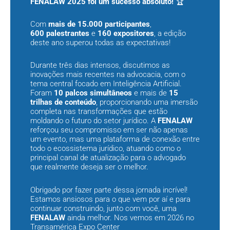
FENALAW 2025 foi um sucesso absoluto!
🏆
Com
mais de 15.000 participantes
,
600 palestrantes
e
160 expositores
, a edição
deste ano superou todas as expectativas!
Durante três dias intensos, discutimos as
inovações mais recentes na advocacia, com o
tema central focado em Inteligência Artificial.
Foram
10 palcos simultâneos
e mais de
15
trilhas de conteúdo
, proporcionando uma imersão
completa nas transformações que estão
moldando o futuro do setor jurídico. A
FENALAW
reforçou seu compromisso em ser não apenas
um evento, mas uma plataforma de conexão entre
todo o ecossistema jurídico, atuando como o
principal canal de atualização para o advogado
que realmente deseja ser o melhor.
Obrigado por fazer parte dessa jornada incrível!
Estamos ansiosos para o que vem por aí e para
continuar construindo, junto com você, uma
FENALAW
ainda melhor. Nos vemos em 2026 no
Transamérica Expo Center