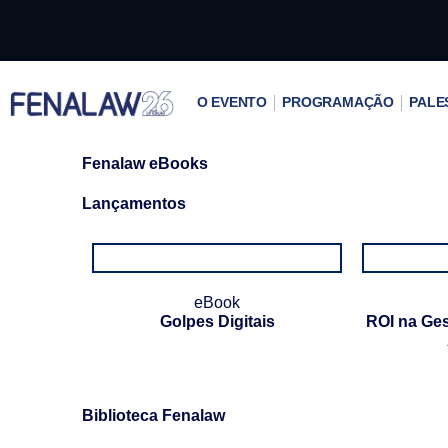
Ir
para
o
conteúdo
O EVENTO
PROGRAMAÇÃO
PALE
Fenalaw eBooks
Lançamentos
eBook
Golpes Digitais
ROI na Ges
Biblioteca Fenalaw