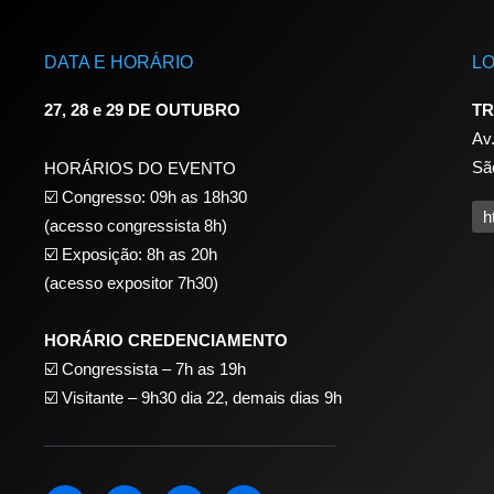
DATA E HORÁRIO
L
27, 28 e 29 DE OUTUBRO
TR
Av
Sã
HORÁRIOS DO EVENTO
☑️ Congresso: 09h as 18h30
h
(acesso congressista 8h)
☑️ Exposição: 8h as 20h
(acesso expositor 7h30)
HORÁRIO CREDENCIAMENTO
☑️
Congressista – 7h as 19h
☑️
Visitante – 9h30 dia 22,
demais dias 9h
L
F
I
Y