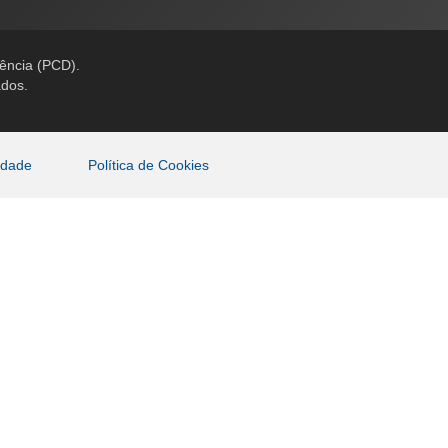
iência (PCD).
ados.
cidade
Política de Cookies
sso site. Por favor, leia nossa
Política de Privacidade
e
o continuar sua navegação, você concorda que podemos
s como necessários são armazenados no seu navegador,