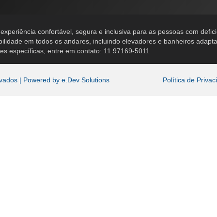
periência confortável, segura e inclusiva para as pessoas com defic
bilidade em todos os andares, incluindo elevadores e banheiros adapt
ões específicas, entre em contato: 11 97169-5011
rvados | Powered by
e.Dev Solutions
Política de Priva
o de melhorar e personalizar sua experiência no uso do no
s usamos e quais informações coletamos em nosso site. A
quanto navega pelo site. Os cookies que são categorizado