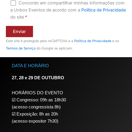
Concordo em compartilhar minhas informações com
a Unbox Eventos de acordo com a
Política de Privacidade
do site
*
Este site é protegido pelo reCAPTCHA e a
Política de Privacidade
e os
Termos de Serviço
do Google se aplicam.
DATA E HORÁRIO
27, 28 e 29 DE OUTUBRO
HORÁRIOS DO EVENTO
☑️ Congresso: 09h as 18h30
(acesso congressista 8h)
☑️ Exposição: 8h as 20h
(acesso expositor 7h30)