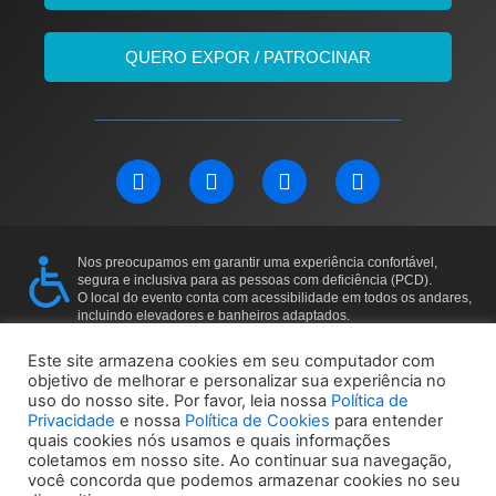
QUERO EXPOR / PATROCINAR
L
F
I
Y
i
a
n
o
n
c
s
u
k
e
t
t
e
b
a
u
Nos preocupamos em garantir uma experiência confortável,
d
o
g
b
segura e inclusiva para as pessoas com deficiência (PCD).
i
o
r
e
O local do evento conta com acessibilidade em todos os andares,
incluindo elevadores e banheiros adaptados.
n
k
a
Para mais informações ou solicitações específicas, entre em
m
contato: 11 97169-5011
Este site armazena cookies em seu computador com
objetivo de melhorar e personalizar sua experiência no
uso do nosso site. Por favor, leia nossa
Política de
Política de Privacidade
Política de Cookies
Privacidade
e nossa
Política de Cookies
para entender
quais cookies nós usamos e quais informações
coletamos em nosso site. Ao continuar sua navegação,
você concorda que podemos armazenar cookies no seu