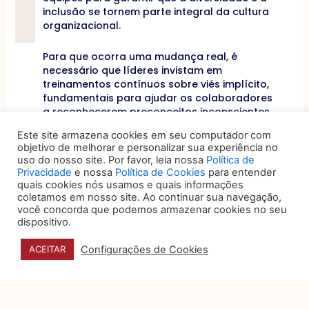
inclusão se tornem parte integral da cultura
organizacional.
Para que ocorra uma mudança real, é
necessário que líderes invistam em
treinamentos contínuos sobre viés implícito,
fundamentais para ajudar os colaboradores
a reconhecerem preconceitos inconscientes
que podem afetar suas decisões e
Este site armazena cookies em seu computador com
interações no dia a dia. Além disso, é
objetivo de melhorar e personalizar sua experiência no
essencial que as empresas criem canais de
uso do nosso site. Por favor, leia nossa
Política de
comunicação abertos, onde os funcionários
Privacidade
e nossa
Política de Cookies
para entender
se sintam seguros e à vontade para
quais cookies nós usamos e quais informações
expressar suas preocupações, sugestões e
coletamos em nosso site. Ao continuar sua navegação,
necessidades. A escuta ativa, aliada a ações
você concorda que podemos armazenar cookies no seu
concretas para atender essas demandas,
dispositivo.
reforça o compromisso da liderança em
promover um ambiente inclusivo, respeitoso
Configurações de Cookies
ACEITAR
e acolhedor para todos.
Saiba como alinhar a cultura da
empresa às questões de D&I!