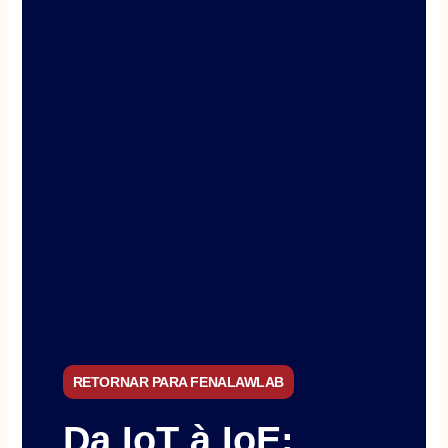
RETORNAR PARA FENALAWLAB
Da IoT à IoE: