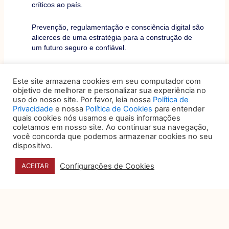
críticos ao país.
Prevenção, regulamentação e consciência digital são
alicerces de uma estratégia para a construção de
um futuro seguro e confiável.
Anterior
Próximo
Este site armazena cookies em seu computador com
ANTERIOR
PRÓXIMO
objetivo de melhorar e personalizar sua experiência no
uso do nosso site. Por favor, leia nossa
Política de
Privacidade
e nossa
Política de Cookies
para entender
quais cookies nós usamos e quais informações
coletamos em nosso site. Ao continuar sua navegação,
VOCÊ TAMBÉM PODE
você concorda que podemos armazenar cookies no seu
dispositivo.
GOSTAR DE:
Configurações de Cookies
ACEITAR
O papel do data storytelling
na tomada de decisão
Organizações produzem um volume
expressivo de dados sobre