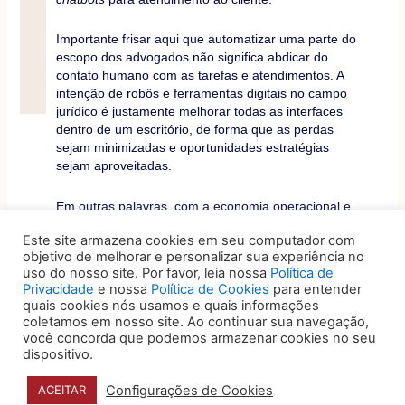
Importante frisar aqui que automatizar uma parte do
escopo dos advogados não significa abdicar do
contato humano com as tarefas e atendimentos. A
intenção de robôs e ferramentas digitais no campo
jurídico é justamente melhorar todas as interfaces
dentro de um escritório, de forma que as perdas
sejam minimizadas e oportunidades estratégias
sejam aproveitadas.
Em outras palavras, com a economia operacional e
de tempo proporcionada pela digitalização,
Este site armazena cookies em seu computador com
advogados atendem seus clientes com mais
objetivo de melhorar e personalizar sua experiência no
comprometimento, garantindo segurança dos
uso do nosso site. Por favor, leia nossa
Política de
processos operacionais e ampliando a qualidade de
Privacidade
e nossa
Política de Cookies
para entender
seu serviço.
quais cookies nós usamos e quais informações
coletamos em nosso site. Ao continuar sua navegação,
Dados todos esses motivos, adotar tecnologia
você concorda que podemos armazenar cookies no seu
dispositivo.
jurídica prepara os escritórios para enfrentar
complexidades do cenário judicial moderno,
Configurações de Cookies
ACEITAR
tornando uma verdadeira necessidade para