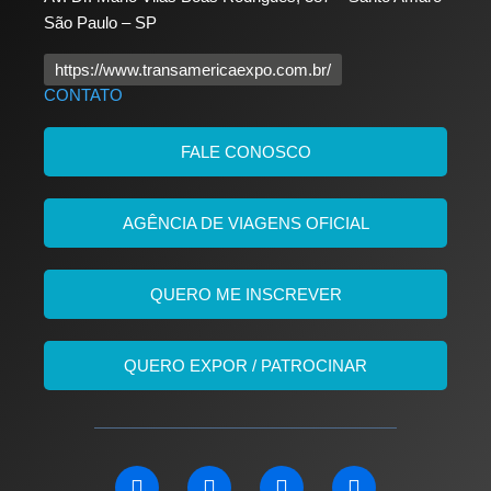
São Paulo – SP
https://www.transamericaexpo.com.br/
CONTATO
FALE CONOSCO
AGÊNCIA DE VIAGENS OFICIAL
QUERO ME INSCREVER
QUERO EXPOR / PATROCINAR
L
F
I
Y