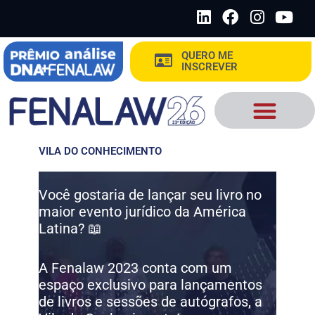
Ir
L
F
I
Y
para
i
a
n
o
o
n
c
s
u
QUERO ME
conteúdo
k
e
t
t
INSCREVER
e
b
a
u
d
o
g
b
i
o
r
e
n
k
a
m
VILA DO CONHECIMENTO
Você gostaria de lançar seu livro no
maior evento jurídico da América
Latina? 📖
A Fenalaw 2023 conta com um
espaço exclusivo para lançamentos
de livros e sessões de autógrafos, a