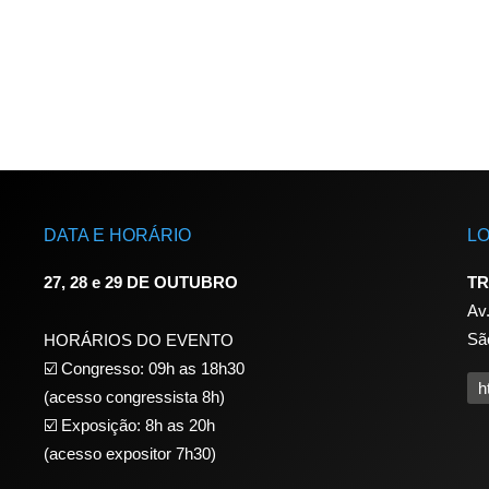
DATA E HORÁRIO
L
27, 28 e 29 DE OUTUBRO
TR
Av
Sã
HORÁRIOS DO EVENTO
☑️ Congresso: 09h as 18h30
h
(acesso congressista 8h)
☑️ Exposição: 8h as 20h
(acesso expositor 7h30)