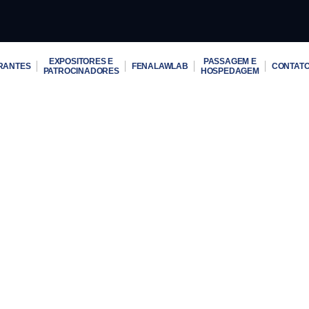
EXPOSITORES E
PASSAGEM E
RANTES
FENALAWLAB
CONTAT
PATROCINADORES
HOSPEDAGEM
Carlos Manino