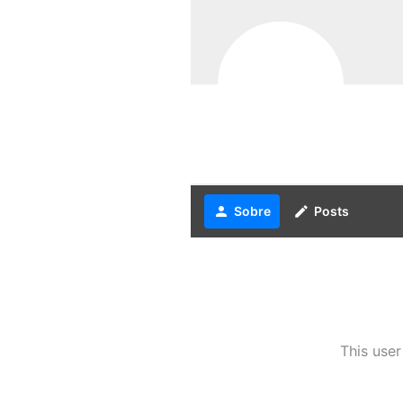
person
Sobre
create
Posts
This user