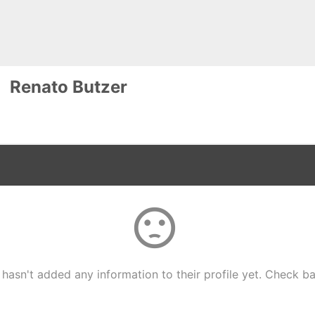
Renato Butzer
sentiment_dissatisfied
 hasn't added any information to their profile yet. Check ba