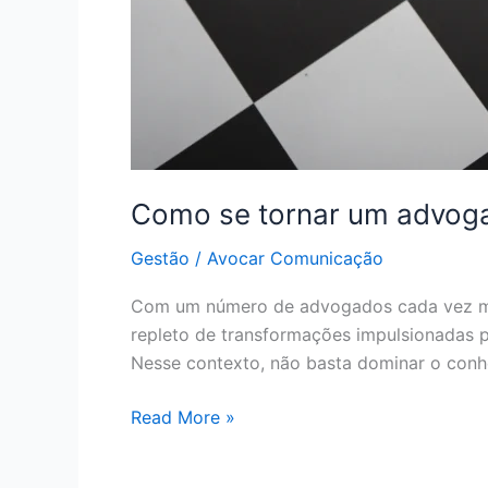
Como se tornar um advoga
Gestão
/
Avocar Comunicação
Com um número de advogados cada vez mais 
repleto de transformações impulsionadas p
Nesse contexto, não basta dominar o conhe
Read More »