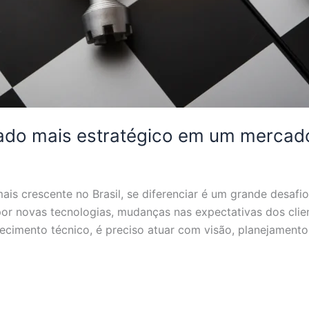
do mais estratégico em um mercado
crescente no Brasil, se diferenciar é um grande desafio.
or novas tecnologias, mudanças nas expectativas dos client
cimento técnico, é preciso atuar com visão, planejamento