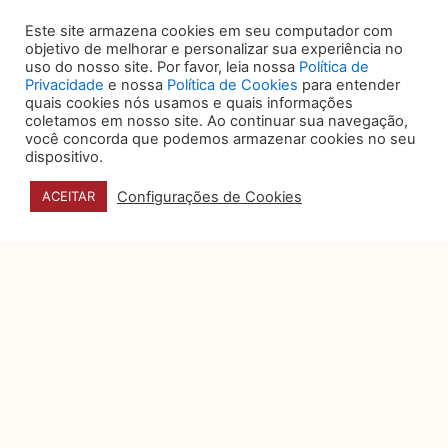
agradável. Ferramentas de gestão de
processos, automação de tarefas repetitivas
Este site armazena cookies em seu computador com
e plataformas de colaboração online são
objetivo de melhorar e personalizar sua experiência no
alguns exemplos que podem melhorar a
uso do nosso site. Por favor, leia nossa
Política de
produtividade e a satisfação dos
Privacidade
e nossa
Política de Cookies
para entender
quais cookies nós usamos e quais informações
colaboradores.
coletamos em nosso site. Ao continuar sua navegação,
você concorda que podemos armazenar cookies no seu
Dicas Práticas:
dispositivo.
Invista em softwares de gestão jurídica
Configurações de Cookies
ACEITAR
que simplifiquem o trabalho dos
advogados.
Ofereça treinamentos para maximizar
o uso dessas tecnologias.
Fique atento às inovações tecnológicas
que possam agregar valor ao
escritório.
Reter talentos é essencial porque, além de
reduzir os custos associados à alta
rotatividade, garante a continuidade do
conhecimento e da experiência dentro do