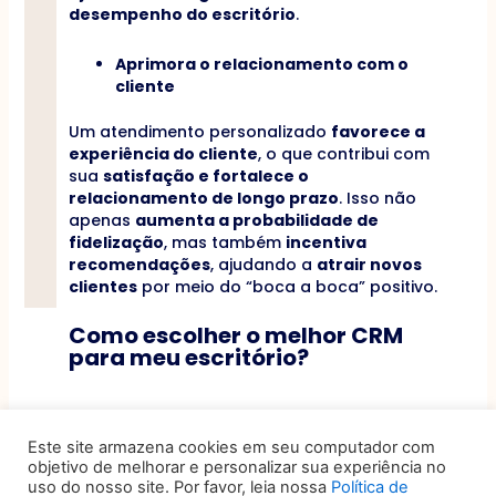
desempenho do escritório
.
Aprimora o relacionamento com o
cliente
Um atendimento personalizado
favorece a
experiência do cliente
, o que contribui com
sua
satisfação e fortalece o
relacionamento de longo prazo
. Isso não
apenas
aumenta a probabilidade de
fidelização
, mas também
incentiva
recomendações
, ajudando a
atrair novos
clientes
por meio do “boca a boca” positivo.
Como escolher o melhor CRM
para meu escritório?
Diversos fatores precisam ser levados em
conta antes de escolher o melhor CRM para
Este site armazena cookies em seu computador com
o seu escritório. Abaixo, confira os principais:
objetivo de melhorar e personalizar sua experiência no
uso do nosso site. Por favor, leia nossa
Política de