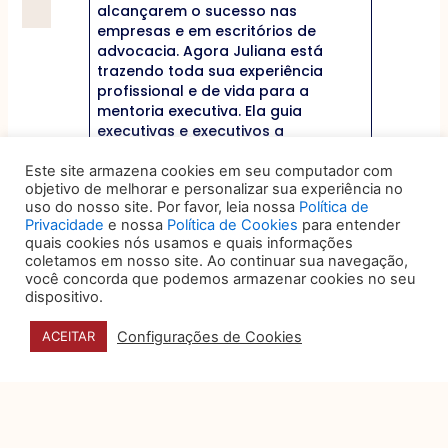
alcançarem o sucesso nas
empresas e em escritórios de
advocacia. Agora Juliana está
trazendo toda sua experiência
profissional e de vida para a
mentoria executiva. Ela guia
executivas e executivos a
reestruturarem suas carreiras com
sucesso, com foco no aspecto
Este site armazena cookies em seu computador com
objetivo de melhorar e personalizar sua experiência no
humano e na superação de
uso do nosso site. Por favor, leia nossa
Política de
obstáculos pessoais e
Privacidade
e nossa
Política de Cookies
para entender
profissionais. Juliana pode te
quais cookies nós usamos e quais informações
ajudar a mudar sua vida também.
coletamos em nosso site. Ao continuar sua navegação,
você concorda que podemos armazenar cookies no seu
dispositivo.
Anterior
ANTERIOR
PRÓXIMO
Próximo
Configurações de Cookies
ACEITAR
VOCÊ TAMBÉM PODE