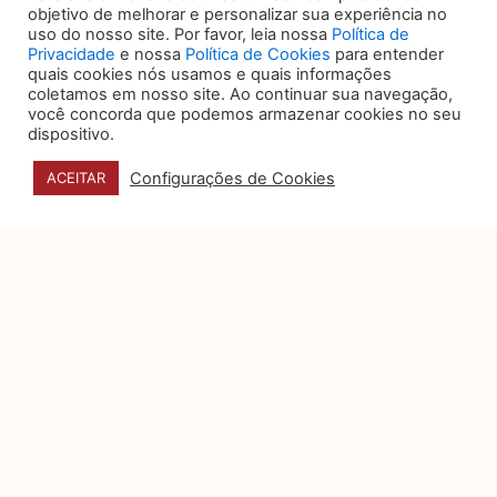
VOCÊ TAMBÉM PODE
objetivo de melhorar e personalizar sua experiência no
uso do nosso site. Por favor, leia nossa
Política de
GOSTAR DE:
Privacidade
e nossa
Política de Cookies
para entender
quais cookies nós usamos e quais informações
coletamos em nosso site. Ao continuar sua navegação,
você concorda que podemos armazenar cookies no seu
O papel do data storytelling
dispositivo.
na tomada de decisão
Configurações de Cookies
ACEITAR
Organizações produzem um volume
expressivo de dados sobre
desempenho, custos, riscos e
operações, mas a
5 sinais de que seu jurídico é
eficiente, humano e bem-
posicionado no mercado
Por muito tempo, o departamento
jurídico foi visto como um setor
essencialmente reativo: aquele que
Privacidade e dados pessoais