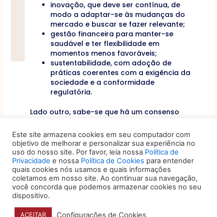
inovação, que deve ser contínua, de
modo a adaptar-se às mudanças do
mercado e buscar se fazer relevante;
gestão financeira para manter-se
saudável e ter flexibilidade em
momentos menos favoráveis;
sustentabilidade, com adoção de
práticas coerentes com a exigência da
sociedade e a conformidade
regulatória.
Lado outro, sabe-se que há um consenso
quando se fala no que deve ser evitado:
Este site armazena cookies em seu computador com
Negligenciar pessoas
objetivo de melhorar e personalizar sua experiência no
uso do nosso site. Por favor, leia nossa
Política de
Ignorar mudanças de mercado
Privacidade
e nossa
Política de Cookies
para entender
Subestimar a experiência do cliente
quais cookies nós usamos e quais informações
Não atentar à concorrência
coletamos em nosso site. Ao continuar sua navegação,
você concorda que podemos armazenar cookies no seu
No cenário atual, de rápida transformação e
dispositivo.
disrupção tecnológica, tem-se que uma
cultura organizacional bem estruturada
Configurações de Cookies
ACEITAR