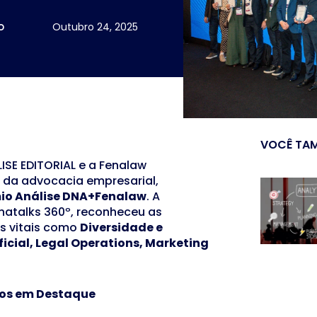
o
Outubro 24, 2025
VOCÊ TAM
ISE EDITORIAL e a Fenalaw
 da advocacia empresarial,
io Análise DNA+Fenalaw
. A
enatalks 360º, reconheceu as
s vitais como
Diversidade e
ificial, Legal Operations, Marketing
cos em Destaque