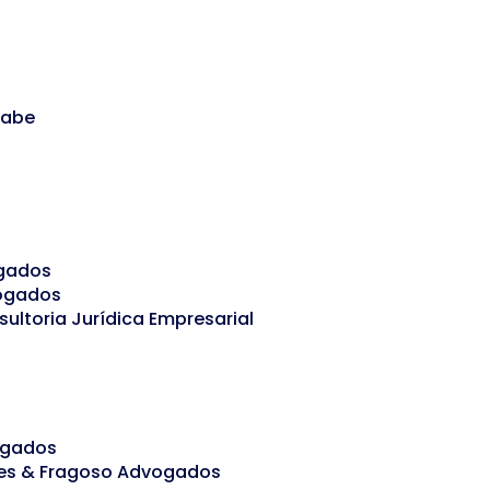
nabe
gados
vogados
sultoria Jurídica Empresarial
ogados
es & Fragoso Advogados