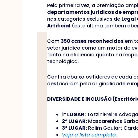
Pela primeira vez, a premiação ampl
departamentos jurídicos de empr
nas categorias exclusivas de
Legal
Artificial
(esta última também abert
Com
350 cases reconhecidos
em to
setor jurídico como um motor de e
tanto na eficiência quanto na respo
tecnológica.
Confira abaixo os líderes de cada c
destacaram pela originalidade e imp
DIVERSIDADE E INCLUSÃO (Escritóri
1º LUGAR:
TozziniFreire Advog
2º LUGAR:
Mascarenhas Barb
3º LUGAR:
Rolim Goulart Card
Veja a lista completa.