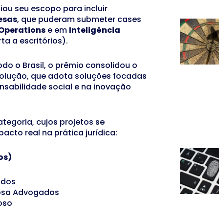
iou seu escopo para incluir
esas
, que puderam submeter cases
 Operations
e em
Inteligência
a a escritórios).
do o Brasil, o prêmio consolidou o
volução, que adota soluções focadas
nsabilidade social e na inovação
ategoria, cujos projetos se
acto real na prática jurídica:
os)
ados
osa Advogados
oso