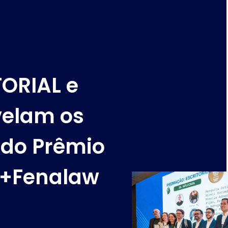
TORIAL e
velam os
 do Prêmio
A+Fenalaw