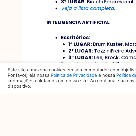
3º LUGAR:
Biolchi Empresarial
Veja a lista completa.
INTELIGÊNCIA ARTIFICIAL
Escritórios:
1º LUGAR:
Brum Kuster, Ma
2º LUGAR:
TozziniFreire Ad
3º LUGAR:
Lee, Brock, Cam
Departamentos Jurídicos:
Este site armazena cookies em seu computador com objetivo 
1º LUGAR:
Wam Group
Por favor, leia nossa
Política de Privacidade
e nossa
Política 
2º LUGAR:
Omni & Co
informações coletamos em nosso site. Ao continuar sua na
3º LUGAR:
VTEX
dispositivo.
Veja a lista completa.
LEGAL OPERATIONS (Exclusivo par
1º LUGAR:
Sabesp
2º LUGAR:
Nuvemshop
3º LUGAR:
Raízen Energia S/A