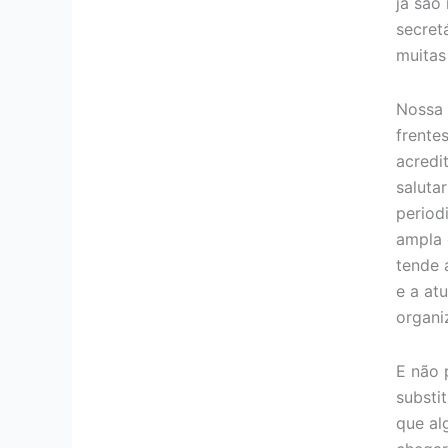
já são
secret
muitas
Nossa 
frente
acredi
saluta
period
ampla 
tende 
e a at
organi
E não
substi
que al