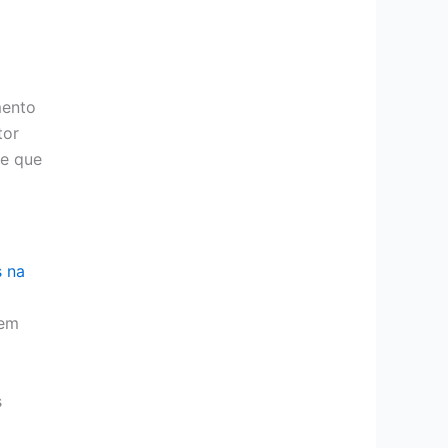
mento
tor
le que
s na
 em
s