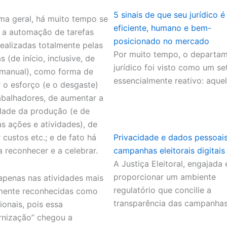
5 sinais de que seu jurídico é
ma geral, há muito tempo se
eficiente, humano e bem-
a a automação de tarefas
posicionado no mercado
realizadas totalmente pelas
Por muito tempo, o departa
 (de início, inclusive, de
jurídico foi visto como um se
manual), como forma de
essencialmente reativo: aque
r o esforço (e o desgaste)
abalhadores, de aumentar a
dade da produção (e de
s ações e atividades), de
 custos etc.; e de fato há
Privacidade e dados pessoai
a reconhecer e a celebrar.
campanhas eleitorais digitais
A Justiça Eleitoral, engajada
proporcionar um ambiente
apenas nas atividades mais
regulatório que concilie a
mente reconhecidas como
transparência das campanha
ionais, pois essa
nização” chegou a