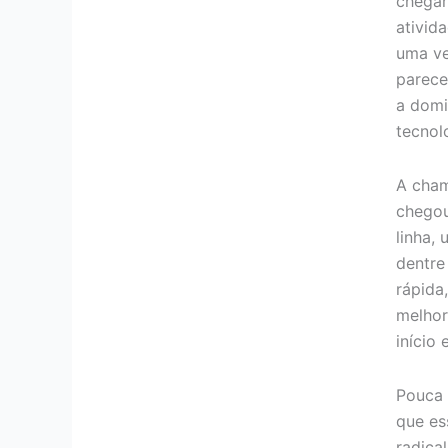
chegar
ativid
uma ve
parece
a dom
tecnol
A chama
chego
linha,
dentre
rápida,
melhor
início
Pouca 
que es
radica