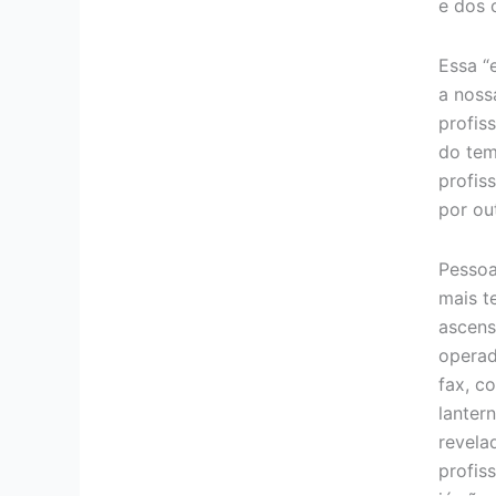
e dos 
Essa “
a noss
profis
do tem
profis
por ou
Pessoa
mais t
ascenso
operad
fax, co
lanter
revelad
profis