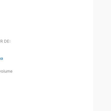
R DE:
na
volume