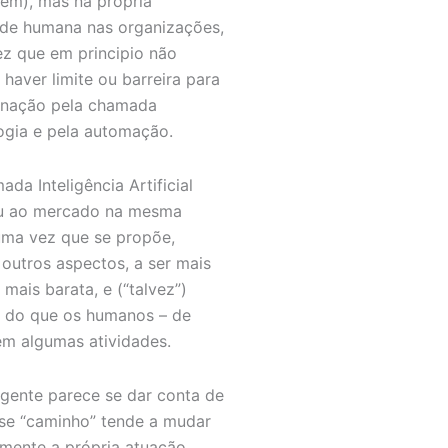
em), mas na própria
ade humana nas organizações,
z que em principio não
 haver limite ou barreira para
inação pela chamada
ogia e pela automação.
da Inteligência Artificial
u ao mercado na mesma
 uma vez que se propõe,
 outros aspectos, a ser mais
 mais barata, e (“talvez”)
 do que os humanos – de
 em algumas atividades.
gente parece se dar conta de
se “caminho” tende a mudar
lmente a própria atuação