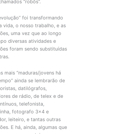
chamados “robôs”.
evolução” foi transformando
a vida, o nosso trabalho, e as
sões, uma vez que ao longo
po diversas atividades e
sões foram sendo substituídas
tras.
s mais “maduras/jovens há
empo” ainda se lembrarão de
ristas, datilógrafos,
ores de rádio, de telex e de
ntínuos, telefonista,
ninha, fotografo 3×4 e
or, leiteiro, e tantas outras
sões. E há, ainda, algumas que