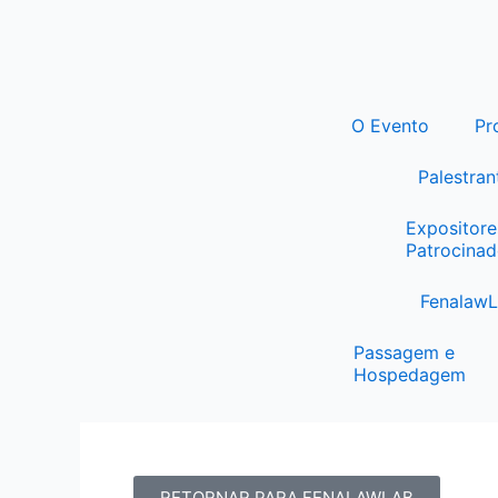
Ir
para
o
conteúdo
O Evento
Pr
Palestran
Expositore
Patrocinad
Fenalaw
Passagem e
Hospedagem
RETORNAR PARA FENALAWLAB