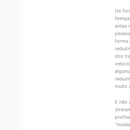
De for
festej
antes 
pessoas
forma 
reduzi
dos tr
veloci
alguma
reduzir
muito 
E não 
direta
profiss
“moder