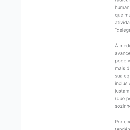
humana
que mu
ativid
“deleg
À medi
avance
pode v
mais d
sua eq
inclus
justam
(que po
sozinh
Por en
tendên