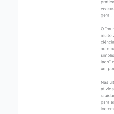
pratic
vivemo
geral.
O “mun
muito 
ciênci
automa
simpli
lado” 
um pou
Nas úl
ativid
rapida
para a
increm