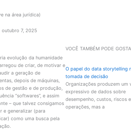
 na área jurídica)
outubro 7, 2025
VOCÊ TAMBÉM PODE GOSTA
ria evolução da humanidade
arregou de criar, de motivar e
O papel do data storytelling 
audir a geração de
tomada de decisão
entas, depois de máquinas,
Organizações produzem um 
s de gestão e de produção,
expressivo de dados sobre
uência “softwares”, e assim
desempenho, custos, riscos e
ante – que talvez consigamos
operações, mas a
r e generalizar (para
ficar) como uma busca pela
ação.