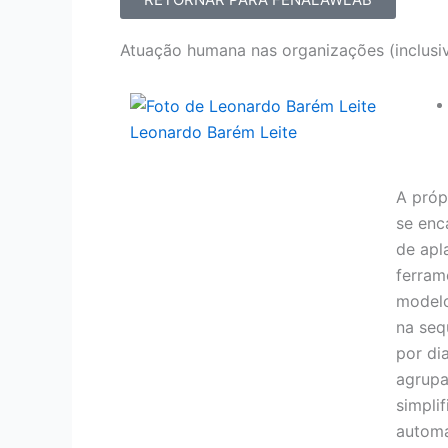
Atuação humana nas organizações (inclusive
Leonardo Barém Leite
A próp
se enc
de apl
ferram
modelo
na seq
por di
agrupa
simpli
autom