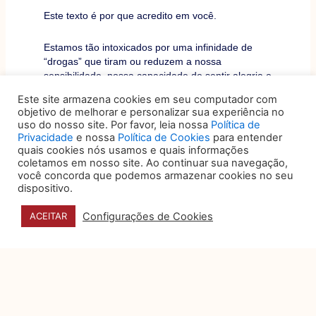
Este texto é por que acredito em você.
Estamos tão intoxicados por uma infinidade de
“drogas” que tiram ou reduzem a nossa
sensibilidade, nossa capacidade de sentir alegria e
tristeza que parecemos zumbis. Os idosos estão
Este site armazena cookies em seu computador com
mais para zumbis, por que já tiveram vida, os jovens
objetivo de melhorar e personalizar sua experiência no
estão mais para robôs, porque nunca tiveram vida.
uso do nosso site. Por favor, leia nossa
Política de
Privacidade
e nossa
Política de Cookies
para entender
Saia do automático! Somente a consciência de que
quais cookies nós usamos e quais informações
coletamos em nosso site. Ao continuar sua navegação,
alguma coisa ainda e pode ser feita irá te tirar do
você concorda que podemos armazenar cookies no seu
piloto automático e te colocará na cabine de
dispositivo.
comando da sua vida. Você deve se salvar e a salvar
os outros que estão no porão do seu navio.
Configurações de Cookies
ACEITAR
Você, branquitude, foi privilegiada, você precisa usar
seu privilégio da cabine de comando e, além de não
deixar esse barco afundar ainda trazer para cima os
negros, às mulheres, as LGBTQIAP+, PcDs e todas
as outras minorias que estão no porão do seu navio.