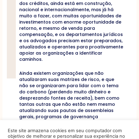
dos créditos, ainda está em construção,
nacional e internacionalmente, mas já há
muito a fazer, com muitas oportunidades de
investimentos com enorme oportunidade de
retorno, e mesmo de venda para
compensação, e os departamentos jurídicos
e os advogados precisam estar preparados,
atualizados e operantes para proativamente
apoiar as organizações a identificar
caminhos.
Ainda existem organizações que não
atualizaram suas matrizes de risco, e que
não se organizaram para lidar com o tema
do carbono (perdendo muito dinheiro e
desprezando fontes de receita), bem como
tantas outras que não estão nem mesmo
atualizando suas pautas de assembleias
gerais, programas de governança
corporativa, de compliance e de
sustentabilidade, reuniões de diretoria, e
Este site armazena cookies em seu computador com
mesmo o novo perfil de conselheiros e
objetivo de melhorar e personalizar sua experiência no