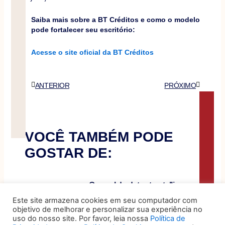
Saiba mais sobre a BT Créditos e como o modelo
pode fortalecer seu escritório:
Acesse o site oficial da BT Créditos
Anterior
Próximo
ANTERIOR
PRÓXIMO
VOCÊ TAMBÉM PODE
GOSTAR DE:
O papel do data storytelling
na tomada de decisão
Este site armazena cookies em seu computador com
objetivo de melhorar e personalizar sua experiência no
Organizações produzem um volume
uso do nosso site. Por favor, leia nossa
Política de
expressivo de dados sobre