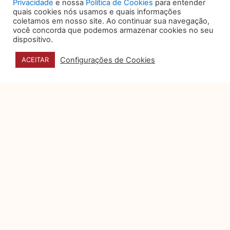
Privacidade
e nossa
Política de Cookies
para entender
desempenho, custos, riscos e
quais cookies nós usamos e quais informações
operações, mas a
coletamos em nosso site. Ao continuar sua navegação,
você concorda que podemos armazenar cookies no seu
dispositivo.
5 sinais de que seu jurídico é
eficiente, humano e bem-
Configurações de Cookies
ACEITAR
posicionado no mercado
Por muito tempo, o departamento
jurídico foi visto como um setor
essencialmente reativo: aquele que
Privacidade e dados pessoais
na campanhas eleitorais
digitais
A Justiça Eleitoral, engajada em
proporcionar um ambiente
regulatório que concilie a
transparência das campanhas