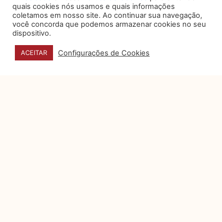
de consentimento aos usuários, que sejam
quais cookies nós usamos e quais informações
indispensáveis à utilização do próprio
coletamos em nosso site. Ao continuar sua navegação,
aplicativo, nos casos em que se considere
você concorda que podemos armazenar cookies no seu
dispositivo.
plausível a caracterização de posição
dominante no mercado da empresa,
Configurações de Cookies
ACEITAR
exatamente na mesma linha que as
autoridades europeias vêm buscando
aplicar.
Esses elementos, portanto, exigem do
empresário brasileiro atenção imediata, e,
mesmo que apenas se considerando riscos
de segurança, devem ser levados em conta
assim como as demandas regulatórias e de
adequação de normas de compliance
corporativo. Somada aos pontos delineados,
devemos considerar a reputação das
empresas.
Como Adiantar as Exigências Institucionais,
Legais e Corporativas, com Base nos
Precedentes dos Mercados Desenvolvidos,