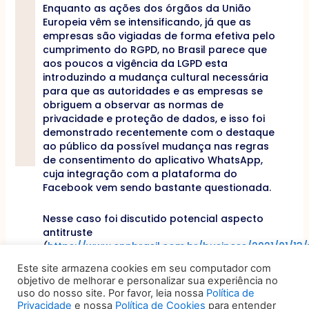
Enquanto as ações dos órgãos da União
Europeia vêm se intensificando, já que as
empresas são vigiadas de forma efetiva pelo
cumprimento do RGPD, no Brasil parece que
aos poucos a vigência da LGPD esta
introduzindo a mudança cultural necessária
para que as autoridades e as empresas se
obriguem a observar as normas de
privacidade e proteção de dados, e isso foi
demonstrado recentemente com o destaque
ao público da possível mudança nas regras
de consentimento do aplicativo WhatsApp,
cuja integração com a plataforma do
Facebook vem sendo bastante questionada.
Nesse caso foi discutido potencial aspecto
antitruste
(
https://www.cnnbrasil.com.br/business/2021/01/1
muda-regras-de-privacidade-e-app-deixa-
Este site armazena cookies em seu computador com
de-ser-o-mais-baixado-do-brasil
), como
objetivo de melhorar e personalizar sua experiência no
vem ocorrendo na Europa, inclusive quanto à
uso do nosso site. Por favor, leia nossa
Política de
eficácia e validade de alterações nos termos
Privacidade
e nossa
Política de Cookies
para entender