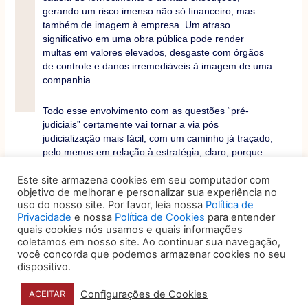
gerando um risco imenso não só ﬁnanceiro, mas
também de imagem à empresa. Um atraso
signiﬁcativo em uma obra pública pode render
multas em valores elevados, desgaste com órgãos
de controle e danos irremediáveis à imagem de uma
companhia.
Todo esse envolvimento com as questões “pré-
judiciais” certamente vai tornar a via pós
judicialização mais fácil, com um caminho já traçado,
pelo menos em relação à estratégia, claro, porque
se formos levar em consideração as diﬁculdades do
judiciário ou das arbitragens, aí, bem, é assunto pra
Este site armazena cookies em seu computador com
objetivo de melhorar e personalizar sua experiência no
outro artigo, ou vários…
uso do nosso site. Por favor, leia nossa
Política de
Privacidade
e nossa
Política de Cookies
para entender
quais cookies nós usamos e quais informações
Beatriz Mascarenhas
coletamos em nosso site. Ao continuar sua navegação,
você concorda que podemos armazenar cookies no seu
dispositivo.
A
dvogada corporativa, atua em empresas,
maiores ou menores, nacionais ou
Configurações de Cookies
ACEITAR
multinacionais, há 25 anos, sempre no