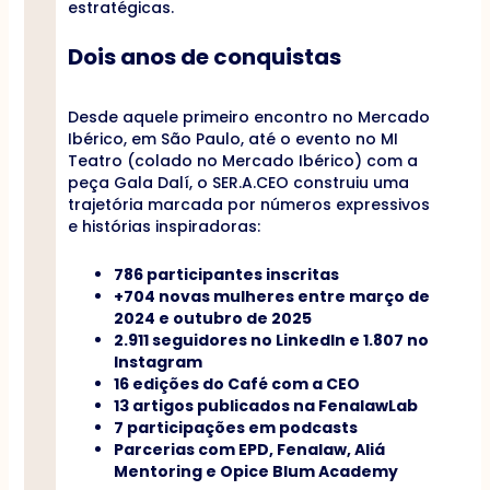
estratégicas.
Dois anos de conquistas
Desde aquele primeiro encontro no Mercado
Ibérico, em São Paulo, até o evento no MI
Teatro (colado no Mercado Ibérico) com a
peça Gala Dalí, o SER.A.CEO construiu uma
trajetória marcada por números expressivos
e histórias inspiradoras:
786 participantes inscritas
+704 novas mulheres entre março de
2024 e outubro de 2025
2.911 seguidores no LinkedIn e 1.807 no
Instagram
16 edições do Café com a CEO
13 artigos publicados na FenalawLab
7 participações em podcasts
Parcerias com EPD, Fenalaw, Aliá
Mentoring e Opice Blum Academy