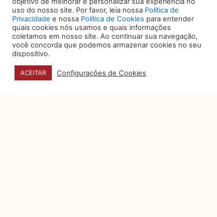
objetivo de melhorar e personalizar sua experiência no
uso do nosso site. Por favor, leia nossa
Política de
Privacidade
e nossa
Política de Cookies
para entender
Anterior
ANTERIOR
PRÓXIMO
Próximo
quais cookies nós usamos e quais informações
coletamos em nosso site. Ao continuar sua navegação,
você concorda que podemos armazenar cookies no seu
dispositivo.
VOCÊ TAMBÉM PODE
Configurações de Cookies
ACEITAR
GOSTAR DE:
O papel do data
storytelling na tomada de
decisão
Organizações produzem um
volume expressivo de dados
sobre desempenho, custos,
riscos e operações, mas a
5 sinais de que seu jurídico
é eficiente, humano e bem-