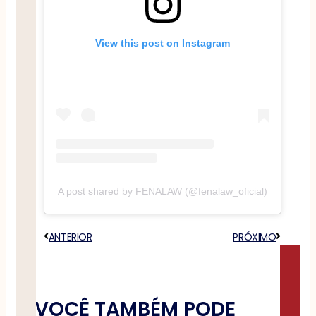
View this post on Instagram
A post shared by FENALAW (@fenalaw_oficial)
Anterior
ANTERIOR
PRÓXIMO
Próximo
VOCÊ TAMBÉM PODE