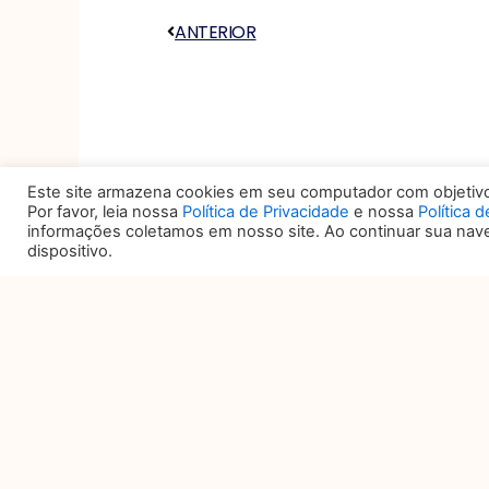
ANTERIOR
Anterior
Este site armazena cookies em seu computador com objetivo 
Por favor, leia nossa
Política de Privacidade
e nossa
Política 
informações coletamos em nosso site. Ao continuar sua na
dispositivo.
DATA E HORÁRIO
L
27, 28 e 29 DE OUTUBRO
TR