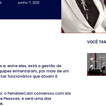
o
Junho 7, 2021
VOCÊ TA
 e, entre eles, está a gestão de
equipes enfrentaram, por mais de um
ctar funcionários que atuam à
to, o FenalawCast conversou com Isis
de Pessoas, e será uma das
k.