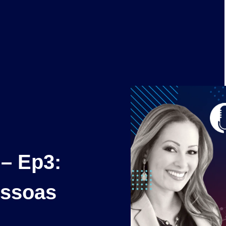
– Ep3:
essoas