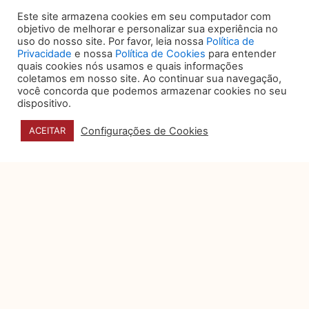
autoria, para efeito de tutela pelo direito de
autor, às máquinas baseadas em IA.
Este site armazena cookies em seu computador com
objetivo de melhorar e personalizar sua experiência no
uso do nosso site. Por favor, leia nossa
Política de
Também Mafalda Miranda Barboza
Privacidade
e nossa
Política de Cookies
para entender
esclarece que, por maior que seja o grau de
quais cookies nós usamos e quais informações
sofisticação de robôs ou mecanismos de IA,
coletamos em nosso site. Ao continuar sua navegação,
lhes faltam outros aspectos da inteligência
você concorda que podemos armazenar cookies no seu
humana, não sendo possível reduzir
dispositivo.
autonômia a uma capacidade de escolha
determinada pela potencial combinação
Configurações de Cookies
ACEITAR
algorítimica gerada pela máquina.
Neste sentido, portanto, algumas seriam as
possibilidades de atribuição de direitos
autorais e de propriedade industrial para IA
autonômas no futuro conforme Salomão e
Somesom (2017, p. 175): (i) considerar a
própria máquina como autora, mas atribuir a
titularidade da patente e o exercício dos
direitos decorrentes ao proprietário do
sistema de IA, a seu programador ou ao seu
usuário – Ryan Abbott defende que seja