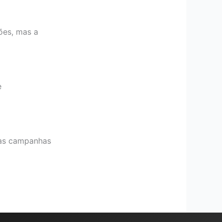
ões, mas a
e
 das campanhas