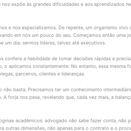
nos expõe às grandes dificuldades e aos aprendizados nec
s e nos especializamos. De repente, um organismo vivo
xando em nós um pouco do seu. Começamos então uma jor
 um dia, sermos líderes, talvez até executivos.
nos confere a habilidade de tomar decisões rápidas e prec
o, o aplicamos constantemente. No entanto, essa mesma f
legas, parceiros, clientes e lideranças.
o não basta. Precisamos ter um conhecimento intermediário
. A forja nos pesa, revelando que, cada vez mais, a balanç
ogmas acadêmicos: advogado não sabe fazer conta, não po
para outras dimensões, não apenas para o contrato e o pr