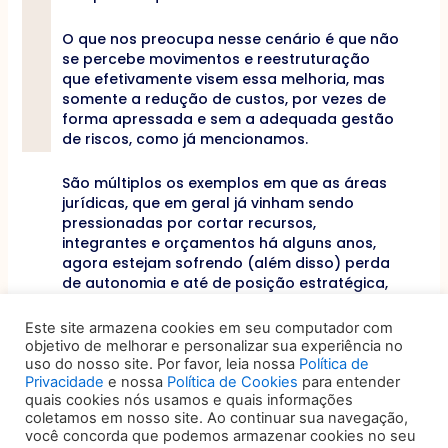
O que nos preocupa nesse cenário é que não
se percebe movimentos e reestruturação
que efetivamente visem essa melhoria, mas
somente a redução de custos, por vezes de
forma apressada e sem a adequada gestão
de riscos, como já mencionamos.
São múltiplos os exemplos em que as áreas
jurídicas, que em geral já vinham sendo
pressionadas por cortar recursos,
integrantes e orçamentos há alguns anos,
agora estejam sofrendo (além disso) perda
de autonomia e até de posição estratégica,
perdendo ainda mais estrutura, e em muitos
casos “assumindo”, adicionalmente, várias
Este site armazena cookies em seu computador com
das funções acima mencionadas.
objetivo de melhorar e personalizar sua experiência no
uso do nosso site. Por favor, leia nossa
Política de
Privacidade
e nossa
Política de Cookies
para entender
Não nos parece difícil de entender que áreas
quais cookies nós usamos e quais informações
e equipes estratégicas, que já estavam
coletamos em nosso site. Ao continuar sua navegação,
sofrendo com restrições de “todo tipo”, e
você concorda que podemos armazenar cookies no seu
com falta de recursos, de estrutura e de